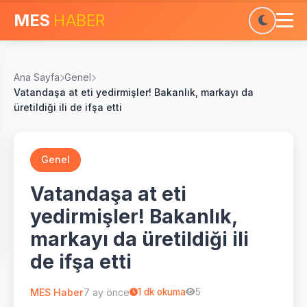
MES
HABER
Ana Sayfa
Genel
Vatandaşa at eti yedirmişler! Bakanlık, markayı da
üretildiği ili de ifşa etti
Genel
Vatandaşa at eti
yedirmişler! Bakanlık,
markayı da üretildiği ili
de ifşa etti
MES Haber
7 ay önce
1
dk okuma
5