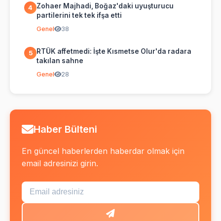
Zohaer Majhadi, Boğaz'daki uyuşturucu
4
partilerini tek tek ifşa etti
Genel
38
RTÜK affetmedi: İşte Kısmetse Olur'da radara
5
takılan sahne
Genel
28
Haber Bülteni
En güncel haberlerden haberdar olmak için
email adresinizi girin.