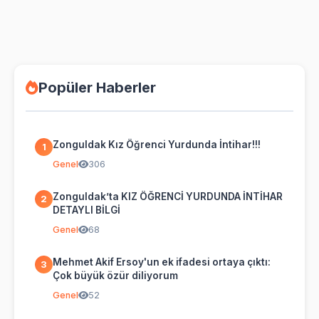
Popüler Haberler
Zonguldak Kız Öğrenci Yurdunda İntihar!!!
1
Genel
306
Zonguldak’ta KIZ ÖĞRENCİ YURDUNDA İNTİHAR
2
DETAYLI BİLGİ
Genel
68
Mehmet Akif Ersoy'un ek ifadesi ortaya çıktı:
3
Çok büyük özür diliyorum
Genel
52