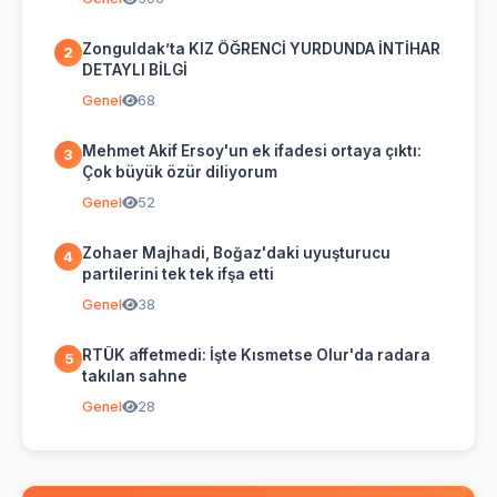
Zonguldak’ta KIZ ÖĞRENCİ YURDUNDA İNTİHAR
2
DETAYLI BİLGİ
Genel
68
Mehmet Akif Ersoy'un ek ifadesi ortaya çıktı:
3
Çok büyük özür diliyorum
Genel
52
Zohaer Majhadi, Boğaz'daki uyuşturucu
4
partilerini tek tek ifşa etti
Genel
38
RTÜK affetmedi: İşte Kısmetse Olur'da radara
5
takılan sahne
Genel
28