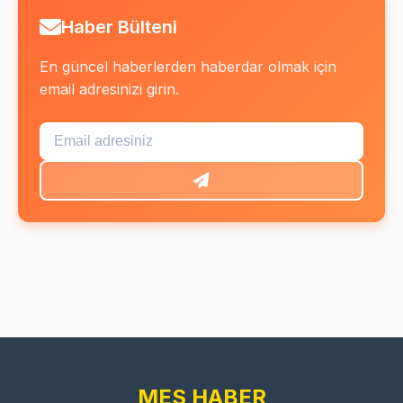
Haber Bülteni
En güncel haberlerden haberdar olmak için
email adresinizi girin.
MES HABER