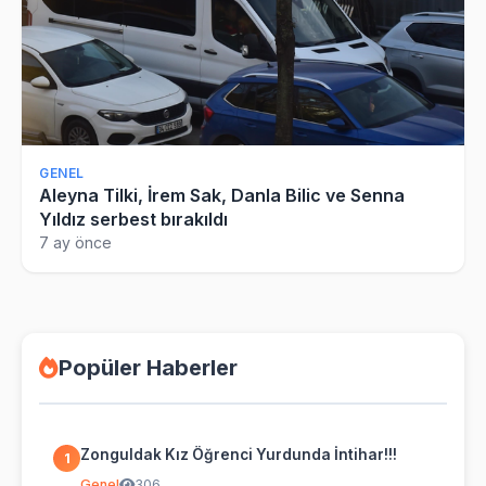
GENEL
Aleyna Tilki, İrem Sak, Danla Bilic ve Senna
Yıldız serbest bırakıldı
7 ay önce
Popüler Haberler
Zonguldak Kız Öğrenci Yurdunda İntihar!!!
1
Genel
306