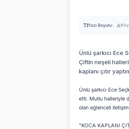
Yazı Boyutu:
Küç
Ünlü şarkıcı Ece S
Çiftin neşeli halle
kaplanı çıtır yaptı
Ünlü şarkıcı Ece Seçk
etti. Mutlu halleriyle
olan eğlenceli iletişim
"KOCA KAPLANI ÇI