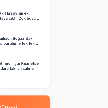
kif Ersoy'un ek
rtaya çıktı: Çok büyük
yorum
ajhadi, Boğaz'daki
 partilerini tek tek
tmedi: İşte Kısmetse
adara takılan sahne
ülteni