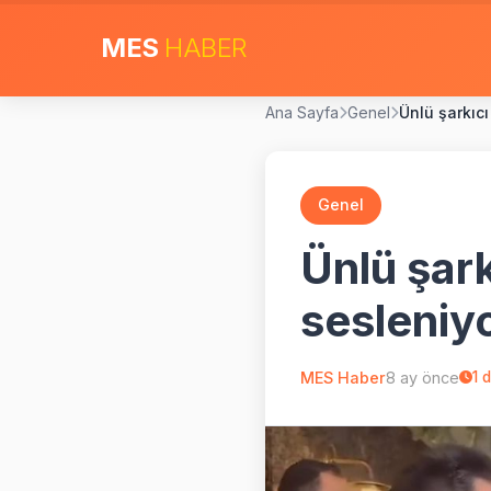
MES
HABER
Ana Sayfa
Genel
Ünlü şarkıcı
Genel
Ünlü şark
sesleniy
MES Haber
8 ay önce
1
d