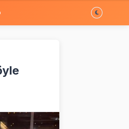
m
öyle