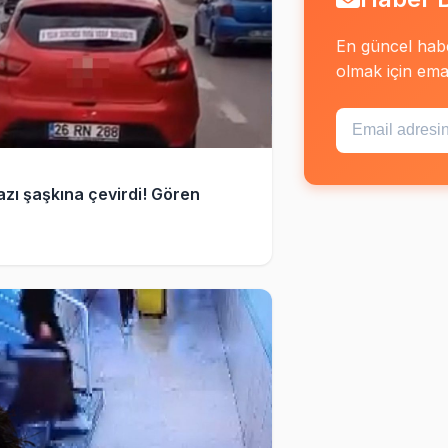
En güncel hab
olmak için email
azı şaşkına çevirdi! Gören