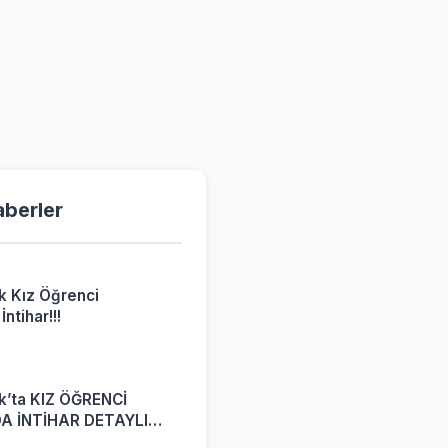
aberler
k Kız Öğrenci
ntihar!!!
6
k’ta KIZ ÖĞRENCİ
A İNTİHAR DETAYLI