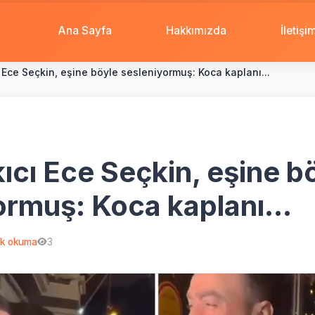
Ana Sayfa
Hakkımızda
İletişi
 Ece Seçkin, eşine böyle sesleniyormuş: Koca kaplanı...
ıcı Ece Seçkin, eşine b
ormuş: Koca kaplanı...
k okuma
3