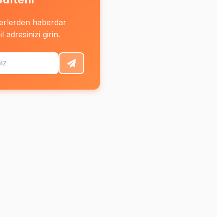
erlerden haberdar
 adresinizi girin.