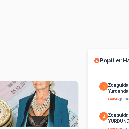
Popüler H
Zongulda
1
Yurdunda İ
Genel
30
Zongulda
2
YURDUND
BİLGİ