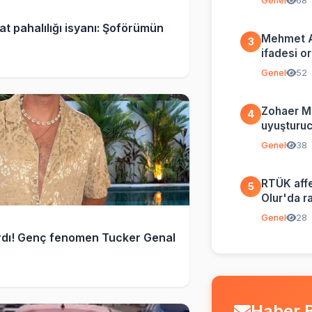
Genel
68
t pahalılığı isyanı: Şoförümün
Mehmet A
3
ifadesi o
özür dili
Genel
52
Zohaer M
4
uyuşturucu
ifşa etti
Genel
38
RTÜK affe
5
Olur'da r
Genel
28
ardı! Genç fenomen Tucker Genal
Haber B