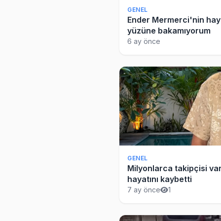
GENEL
Ender Mermerci'nin haya
yüzüne bakamıyorum
6 ay önce
GENEL
Milyonlarca takipçisi v
hayatını kaybetti
7 ay önce
1