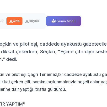
Okuma Modu
ük
Orta
Büyük
eçkin ve pilot eşi, caddede ayaküstü gazeteciler
ri dikkat çekerken, Seçkin, "Eşime çıtır diye se
m." dedi.
in ve pilot eşi Çağrı Terlemez,bir caddede ayaküstü ga
 dikkat çeken çift, samimi açıklamalarıyla neşeli anlar yaş
lerine dair yaptığı itirafla güldürdü.
TIR YAPTIM"