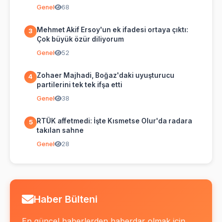
Genel
68
Mehmet Akif Ersoy'un ek ifadesi ortaya çıktı:
3
Çok büyük özür diliyorum
Genel
52
Zohaer Majhadi, Boğaz'daki uyuşturucu
4
partilerini tek tek ifşa etti
Genel
38
RTÜK affetmedi: İşte Kısmetse Olur'da radara
5
takılan sahne
Genel
28
Haber Bülteni
En güncel haberlerden haberdar olmak için