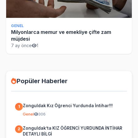
GENEL
Milyonlarca memur ve emekliye çifte zam
müjdesi
7 ay önce
1
Popüler Haberler
Zonguldak Kız Öğrenci Yurdunda İntihar!!!
1
Genel
306
Zonguldak’ta KIZ ÖĞRENCİ YURDUNDA İNTİHAR
2
DETAYLI BİLGİ