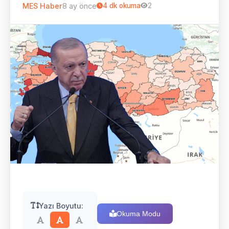
MES Haber
8 ay önce
4
dk okuma
2
Yazı Boyutu:
Okuma Modu