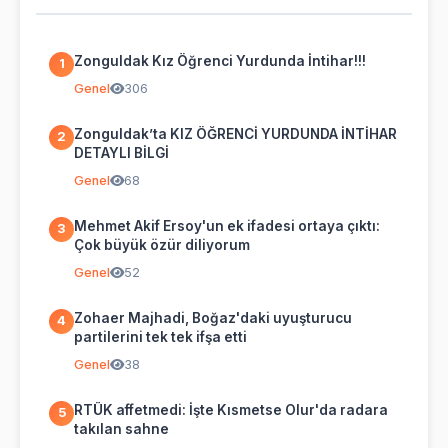
Zonguldak Kız Öğrenci Yurdunda İntihar!!!
1
Genel
306
Zonguldak’ta KIZ ÖĞRENCİ YURDUNDA İNTİHAR
2
DETAYLI BİLGİ
Genel
68
Mehmet Akif Ersoy'un ek ifadesi ortaya çıktı:
3
Çok büyük özür diliyorum
Genel
52
Zohaer Majhadi, Boğaz'daki uyuşturucu
4
partilerini tek tek ifşa etti
Genel
38
RTÜK affetmedi: İşte Kısmetse Olur'da radara
5
takılan sahne