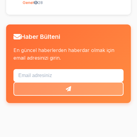
Genel
28
Haber Bülteni
En güncel haberlerden haberdar olmak için
email adresinizi girin.