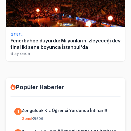
GENEL
Fenerbahçe duyurdu: Milyonların izleyeceği dev
final iki sene boyunca İstanbul'da
6 ay önce
Popüler Haberler
Zonguldak Kız Öğrenci Yurdunda İntihar!!!
1
Genel
306