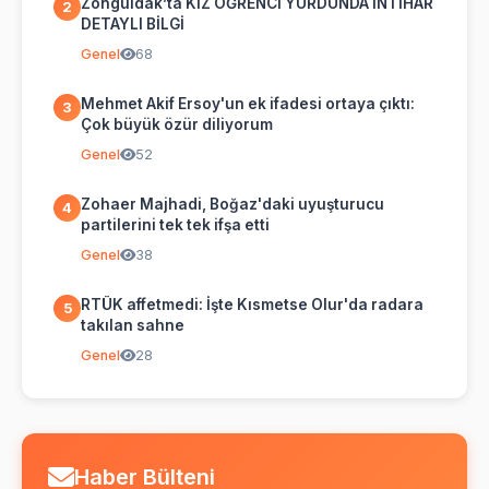
Zonguldak’ta KIZ ÖĞRENCİ YURDUNDA İNTİHAR
2
DETAYLI BİLGİ
Genel
68
Mehmet Akif Ersoy'un ek ifadesi ortaya çıktı:
3
Çok büyük özür diliyorum
Genel
52
Zohaer Majhadi, Boğaz'daki uyuşturucu
4
partilerini tek tek ifşa etti
Genel
38
RTÜK affetmedi: İşte Kısmetse Olur'da radara
5
takılan sahne
Genel
28
Haber Bülteni