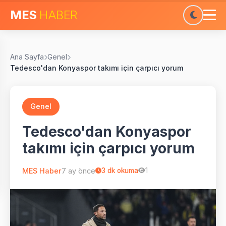
MES
HABER
Ana Sayfa
Genel
Tedesco'dan Konyaspor takımı için çarpıcı yorum
Genel
Tedesco'dan Konyaspor
takımı için çarpıcı yorum
MES Haber
7 ay önce
3
dk okuma
1