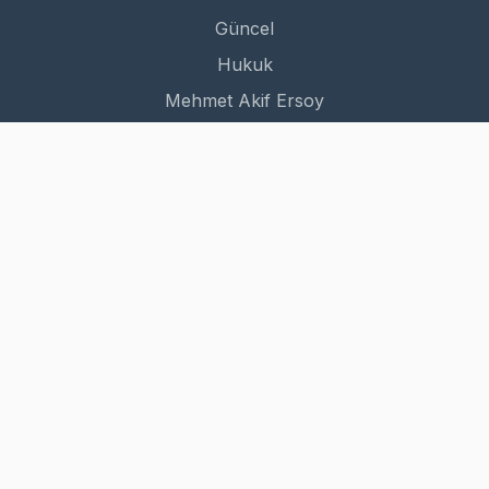
Güncel
Hukuk
Mehmet Akif Ersoy
Dünya
Kurumsal
Hakkımızda
İletişim
Gizlilik Politikası
Kullanım Şartları
© 2026 MES Haber. Tüm hakları saklıdır.