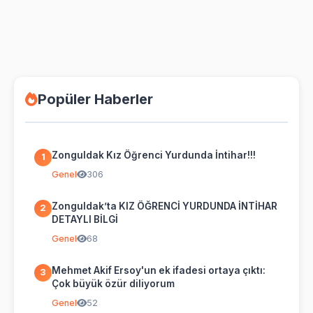
Popüler Haberler
Zonguldak Kız Öğrenci Yurdunda İntihar!!!
1
Genel
306
Zonguldak’ta KIZ ÖĞRENCİ YURDUNDA İNTİHAR
2
DETAYLI BİLGİ
Genel
68
Mehmet Akif Ersoy'un ek ifadesi ortaya çıktı:
3
Çok büyük özür diliyorum
Genel
52