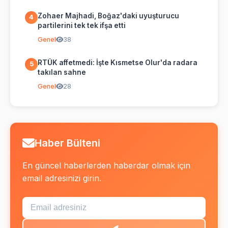
Zohaer Majhadi, Boğaz'daki uyuşturucu
4
partilerini tek tek ifşa etti
Genel
38
RTÜK affetmedi: İşte Kısmetse Olur'da radara
5
takılan sahne
Genel
28
Haber Bülteni
En güncel haberlerden haberdar olmak için
email adresinizi girin.