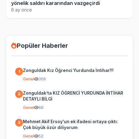
yönelik saldırı kararından vazgeçirdi
6 ay önce
Popüler Haberler
Zonguldak Kız Öğrenci Yurdunda İntihar!!!
1
Genel
306
Zonguldak’ta KIZ ÖĞRENCİ YURDUNDA İNTİHAR
2
DETAYLI BİLGİ
Genel
68
Mehmet Akif Ersoy'un ek ifadesi ortaya çıktı:
3
Çok büyük özür diliyorum
Genel
52