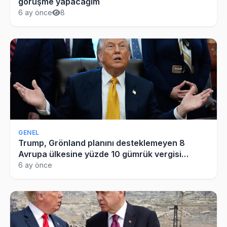
görüşme yapacağım
6 ay önce
8
GENEL
Trump, Grönland planını desteklemeyen 8
Avrupa ülkesine yüzde 10 gümrük vergisi
getirdi
6 ay önce