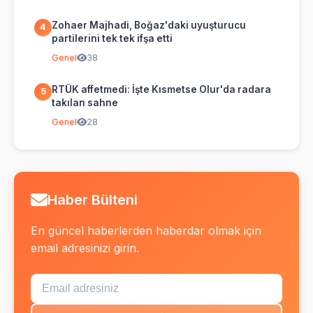
Zohaer Majhadi, Boğaz'daki uyuşturucu
4
partilerini tek tek ifşa etti
Genel
38
RTÜK affetmedi: İşte Kısmetse Olur'da radara
5
takılan sahne
Genel
28
Haber Bülteni
En güncel haberlerden haberdar olmak için
email adresinizi girin.