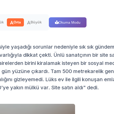
Okuma Modu
ük
Orta
Büyük
iyle yaşadığı sorunlar nedeniyle sık sık günd
arlığıyla dikkat çekti. Ünlü sanatçının bir site s
 dairelerden birini kiralamak isteyen bir sosyal 
gün yüzüne çıkardı. Tam 500 metrekarelik geniş
lığını gizleyemedi. Lüks ev ile ilgili konuşan em
'ye yakın mülkü var. Site satın aldı" dedi.