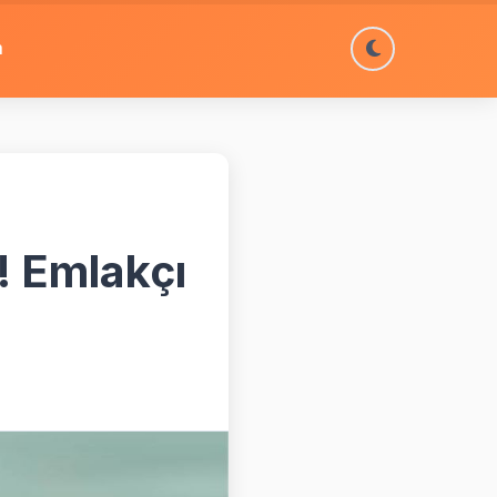
m
! Emlakçı