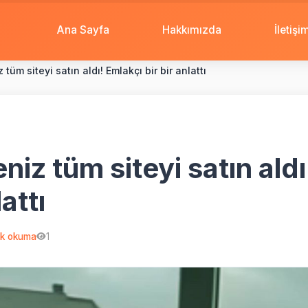
Ana Sayfa
Hakkımızda
İletişi
tüm siteyi satın aldı! Emlakçı bir bir anlattı
iz tüm siteyi satın aldı
lattı
k okuma
1