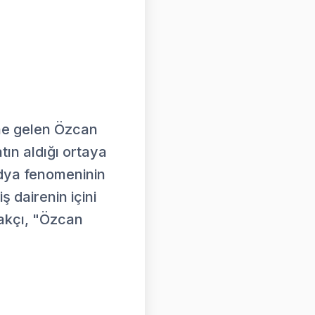
eme gelen Özcan
atın aldığı ortaya
medya fenomeninin
 dairenin içini
lakçı, "Özcan