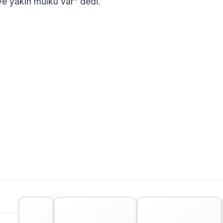
ye yakın mülkü var" dedi.