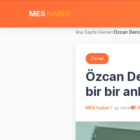
MES
HABER
Ana Sayfa
Genel
Özcan Deniz 
Genel
Özcan Den
bir bir an
MES Haber
7 ay önce
1
d