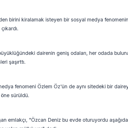
rden birini kiralamak isteyen bir sosyal medya fenomenin
 çıkardı.
yüklüğündeki dairenin geniş odaları, her odada bulun
ri şaşırttı.
medya fenomeni Özlem Öz'ün de aynı sitedeki bir dairey
u öne sürüldü.
nuşan emlakçı, "Özcan Deniz bu evde oturuyordu aşağıdak