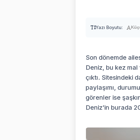
Yazı Boyutu:
Küç
Son dönemde ailes
Deniz, bu kez mal v
çıktı. Sitesindeki
paylaşımı, durumu 
görenler ise şaşkın
Deniz'in burada 20