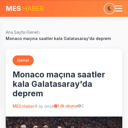
MES
HABER
Ana Sayfa
Genel
Monaco maçına saatler kala Galatasaray'da deprem
Genel
Monaco maçına saatler
kala Galatasaray'da
deprem
MES Haber
8 ay önce
1
dk okuma
2