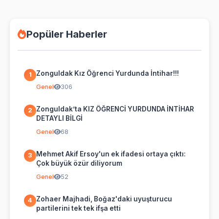
Popüler Haberler
Zonguldak Kız Öğrenci Yurdunda İntihar!!!
1
Genel
306
Zonguldak’ta KIZ ÖĞRENCİ YURDUNDA İNTİHAR
2
DETAYLI BİLGİ
Genel
68
Mehmet Akif Ersoy'un ek ifadesi ortaya çıktı:
3
Çok büyük özür diliyorum
Genel
52
Zohaer Majhadi, Boğaz'daki uyuşturucu
4
partilerini tek tek ifşa etti