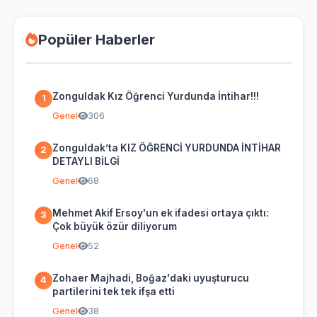
Popüler Haberler
Zonguldak Kız Öğrenci Yurdunda İntihar!!!
1
Genel
306
Zonguldak’ta KIZ ÖĞRENCİ YURDUNDA İNTİHAR
2
DETAYLI BİLGİ
Genel
68
Mehmet Akif Ersoy'un ek ifadesi ortaya çıktı:
3
Çok büyük özür diliyorum
Genel
52
Zohaer Majhadi, Boğaz'daki uyuşturucu
4
partilerini tek tek ifşa etti
Genel
38