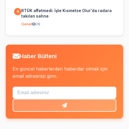
RTÜK affetmedi: İşte Kısmetse Olur'da radara
5
takılan sahne
Genel
28
Haber Bülteni
En güncel haberlerden haberdar olmak için
email adresinizi girin.