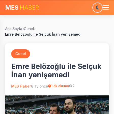
MES
HABER
Ana Sayfa
Genel
Emre Belözoğlu ile Selçuk İnan yenişemedi
Genel
Emre Belözoğlu ile Selçuk
İnan yenişemedi
MES Haber
8 ay önce
1
dk okuma
2