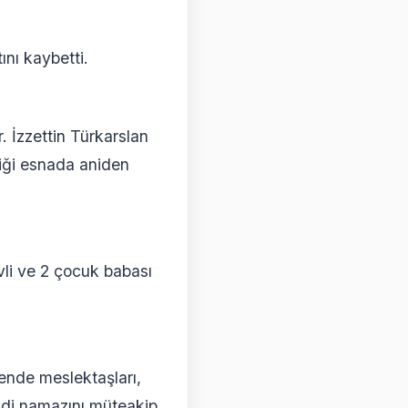
ını kaybetti.
. İzzettin Türkarslan
diği esnada aniden
vli ve 2 çocuk babası
ende meslektaşları,
indi namazını müteakip