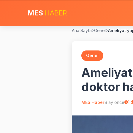
MES
HABER
Ana Sayfa
Genel
Ameliyat yap
Genel
Ameliyat 
doktor ha
MES Haber
8 ay önce
1
d