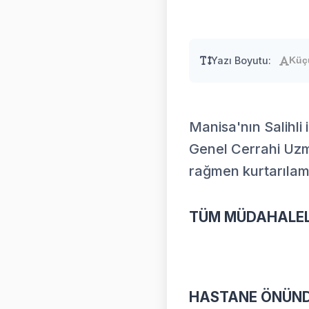
Yazı Boyutu:
Küç
Manisa'nın Salihli
Genel Cerrahi Uzm
rağmen kurtarılam
TÜM MÜDAHALEL
HASTANE ÖNÜND