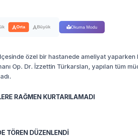
Okuma Modu
ük
Orta
Büyük
 ilçesinde özel bir hastanede ameliyat yaparken k
anı Op. Dr. İzzettin Türkarslan, yapılan tüm mü
adı.
ERE RAĞMEN KURTARILAMADI
E TÖREN DÜZENLENDİ