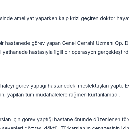
esinde ameliyat yaparken kalp krizi geçiren doktor hayat
l bir hastanede görev yapan Genel Cerrahi Uzmanı Op. Dr
yathanede hastasıyla ilgili bir operasyon gerçekleştir
haleyi görev yaptığı hastanedeki meslektaşları yaptı. E
lan, yapılan tüm müdahalelere rağmen kurtarılamadı.
arslan için görev yaptığı hastane önünde düzenlenen tör
e sevenleri gözyaşı döktü. Türkarslan'ın cenazesinin ik