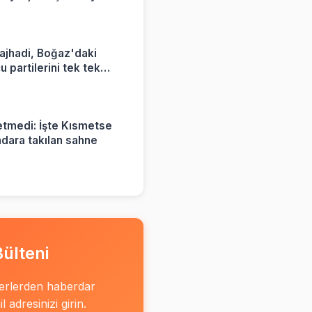
yorum
ajhadi, Boğaz'daki
 partilerini tek tek
tmedi: İşte Kısmetse
adara takılan sahne
ülteni
erlerden haberdar
 adresinizi girin.