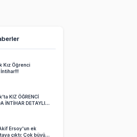
aberler
k Kız Öğrenci
ntihar!!!
6
k’ta KIZ ÖĞRENCİ
A İNTİHAR DETAYLI
kif Ersoy'un ek
rtaya çıktı: Çok büyük