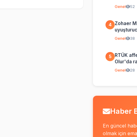
özür dili
Genel
52
Zohaer M
4
uyuşturucu
ifşa etti
Genel
38
RTÜK affe
5
Olur'da r
Genel
28
Haber B
En güncel hab
olmak için email