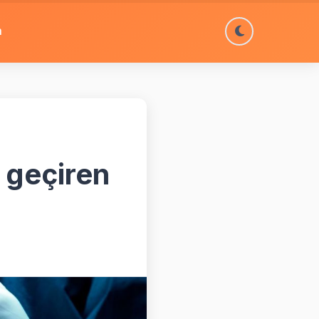
m
i geçiren