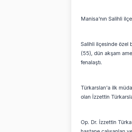
Manisa'nın Salihli ilç
Salihli ilçesinde öze
(55), dün akşam ameli
fenalaştı.
Türkarslan'a ilk müda
olan İzzettin Türkars
Op. Dr. İzzettin Türk
hastane çalışanları v