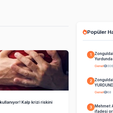
Popüler H
Zongulda
1
Yurdunda İ
Genel
30
Zongulda
2
YURDUND
BİLGİ
Genel
68
ullanıyor! Kalp krizi riskini
Mehmet A
3
ifadesi o