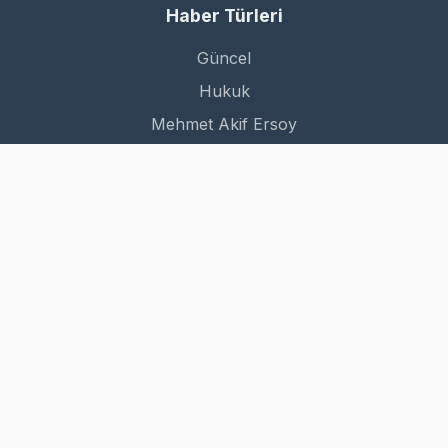
Haber Türleri
Güncel
Hukuk
Mehmet Akif Ersoy
Dünya
Kurumsal
Hakkımızda
İletişim
Gizlilik Politikası
Kullanım Şartları