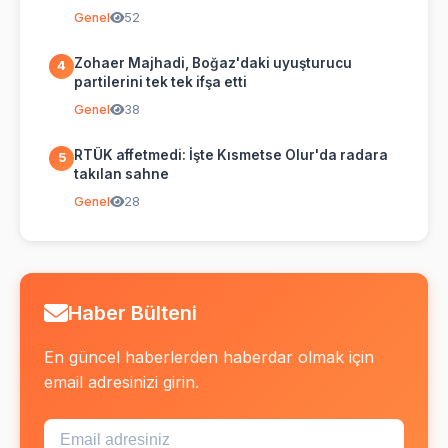
Genel
52
Zohaer Majhadi, Boğaz'daki uyuşturucu
4
partilerini tek tek ifşa etti
Genel
38
RTÜK affetmedi: İşte Kısmetse Olur'da radara
5
takılan sahne
Genel
28
Haber Bülteni
En güncel haberlerden haberdar olmak için
email adresinizi girin.