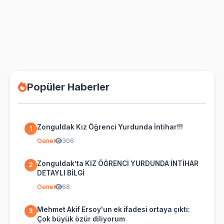
Popüler Haberler
Zonguldak Kız Öğrenci Yurdunda İntihar!!!
1
Genel
306
Zonguldak’ta KIZ ÖĞRENCİ YURDUNDA İNTİHAR
2
DETAYLI BİLGİ
Genel
68
Mehmet Akif Ersoy'un ek ifadesi ortaya çıktı:
3
Çok büyük özür diliyorum