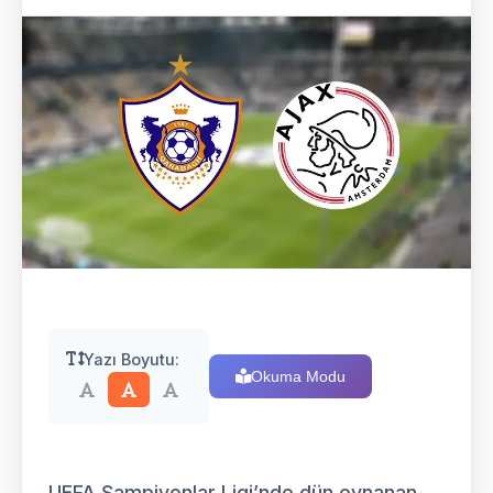
Yazı Boyutu:
Okuma Modu
UEFA Şampiyonlar Ligi’nde dün oynanan