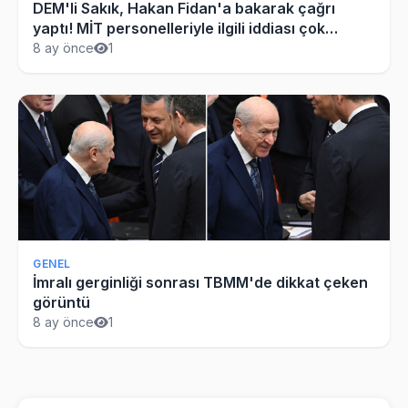
DEM'li Sakık, Hakan Fidan'a bakarak çağrı
yaptı! MİT personelleriyle ilgili iddiası çok
konuşulur
8 ay önce
1
GENEL
İmralı gerginliği sonrası TBMM'de dikkat çeken
görüntü
8 ay önce
1