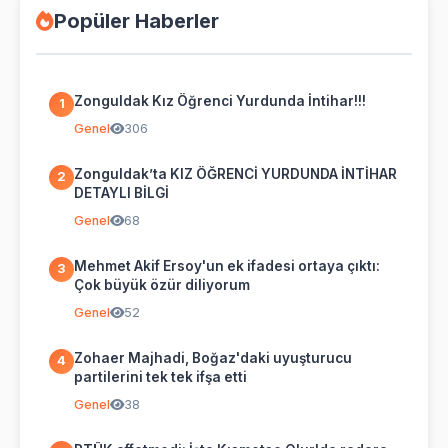
Popüler Haberler
Zonguldak Kız Öğrenci Yurdunda İntihar!!!
1
Genel
306
Zonguldak’ta KIZ ÖĞRENCİ YURDUNDA İNTİHAR
2
DETAYLI BİLGİ
Genel
68
Mehmet Akif Ersoy'un ek ifadesi ortaya çıktı:
3
Çok büyük özür diliyorum
Genel
52
Zohaer Majhadi, Boğaz'daki uyuşturucu
4
partilerini tek tek ifşa etti
Genel
38