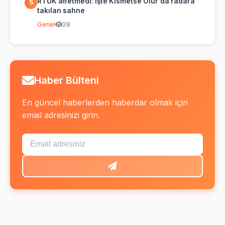
RTÜK affetmedi: İşte Kısmetse Olur'da radara
5
takılan sahne
Genel
28
Haber Bülteni
En güncel haberlerden haberdar olmak için
email adresinizi girin.