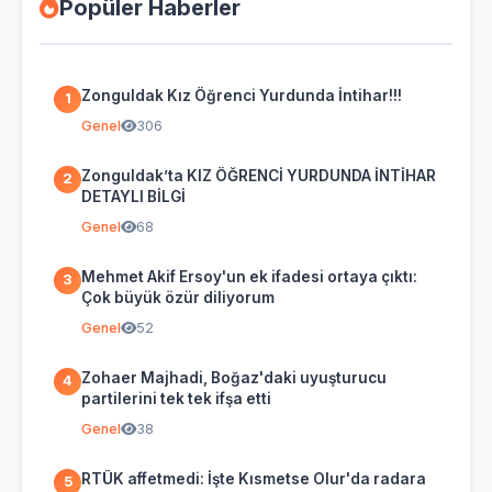
Popüler Haberler
Zonguldak Kız Öğrenci Yurdunda İntihar!!!
1
Genel
306
Zonguldak’ta KIZ ÖĞRENCİ YURDUNDA İNTİHAR
2
DETAYLI BİLGİ
Genel
68
Mehmet Akif Ersoy'un ek ifadesi ortaya çıktı:
3
Çok büyük özür diliyorum
Genel
52
Zohaer Majhadi, Boğaz'daki uyuşturucu
4
partilerini tek tek ifşa etti
Genel
38
RTÜK affetmedi: İşte Kısmetse Olur'da radara
5