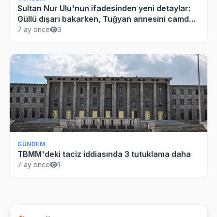
Sultan Nur Ulu'nun ifadesinden yeni detaylar:
Güllü dışarı bakarken, Tuğyan annesini camdan
aşağı attı
7 ay önce
3
GÜNDEM
TBMM'deki taciz iddiasında 3 tutuklama daha
7 ay önce
1