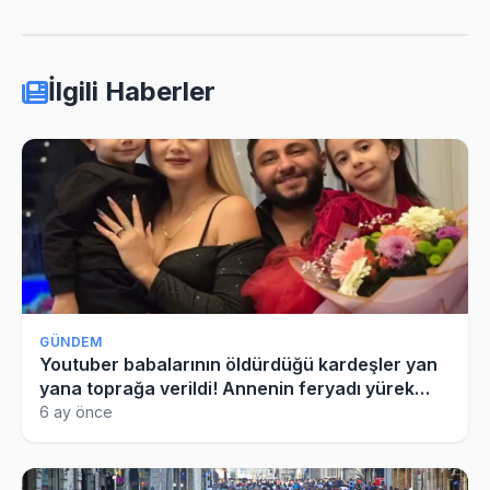
İlgili Haberler
GÜNDEM
Youtuber babalarının öldürdüğü kardeşler yan
yana toprağa verildi! Annenin feryadı yürek
dağladı
6 ay önce