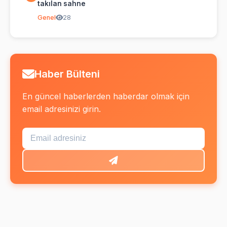
takılan sahne
Genel
28
Haber Bülteni
En güncel haberlerden haberdar olmak için
email adresinizi girin.