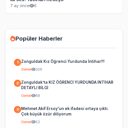
7 ay önce
6
Popüler Haberler
Zonguldak Kız Öğrenci Yurdunda İntihar!!!
1
Genel
306
Zonguldak’ta KIZ ÖĞRENCİ YURDUNDA İNTİHAR
2
DETAYLI BİLGİ
Genel
68
Mehmet Akif Ersoy'un ek ifadesi ortaya çıktı:
3
Çok büyük özür diliyorum
Genel
52