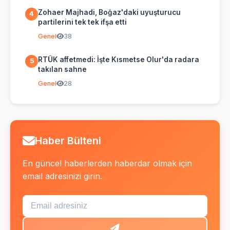
Zohaer Majhadi, Boğaz'daki uyuşturucu
4
partilerini tek tek ifşa etti
Genel
38
RTÜK affetmedi: İşte Kısmetse Olur'da radara
5
takılan sahne
Genel
28
Haber Bülteni
En güncel haberlerden haberdar olmak için
email adresinizi girin.