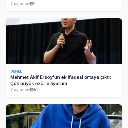
görüşmek istedi
7 ay önce
1
GENEL
Mehmet Akif Ersoy'un ek ifadesi ortaya çıktı:
Çok büyük özür diliyorum
7 ay önce
52