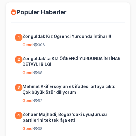
Popüler Haberler
Zonguldak Kız Öğrenci Yurdunda İntihar!!!
1
Genel
306
Zonguldak’ta KIZ ÖĞRENCİ YURDUNDA İNTİHAR
2
DETAYLI BİLGİ
Genel
68
Mehmet Akif Ersoy'un ek ifadesi ortaya çıktı:
3
Çok büyük özür diliyorum
Genel
52
Zohaer Majhadi, Boğaz'daki uyuşturucu
4
partilerini tek tek ifşa etti
Genel
38