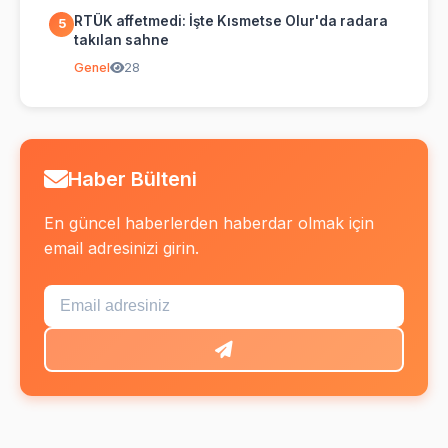
RTÜK affetmedi: İşte Kısmetse Olur'da radara
5
takılan sahne
Genel
28
Haber Bülteni
En güncel haberlerden haberdar olmak için
email adresinizi girin.