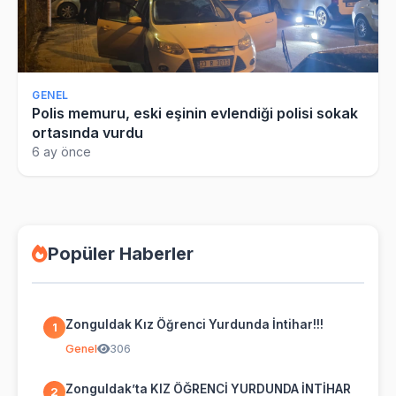
GENEL
Polis memuru, eski eşinin evlendiği polisi sokak
ortasında vurdu
6 ay önce
Popüler Haberler
Zonguldak Kız Öğrenci Yurdunda İntihar!!!
1
Genel
306
Zonguldak’ta KIZ ÖĞRENCİ YURDUNDA İNTİHAR
2