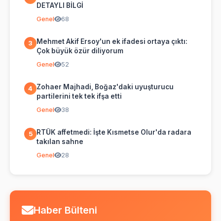
DETAYLI BİLGİ
Genel
68
Mehmet Akif Ersoy'un ek ifadesi ortaya çıktı:
3
Çok büyük özür diliyorum
Genel
52
Zohaer Majhadi, Boğaz'daki uyuşturucu
4
partilerini tek tek ifşa etti
Genel
38
RTÜK affetmedi: İşte Kısmetse Olur'da radara
5
takılan sahne
Genel
28
Haber Bülteni