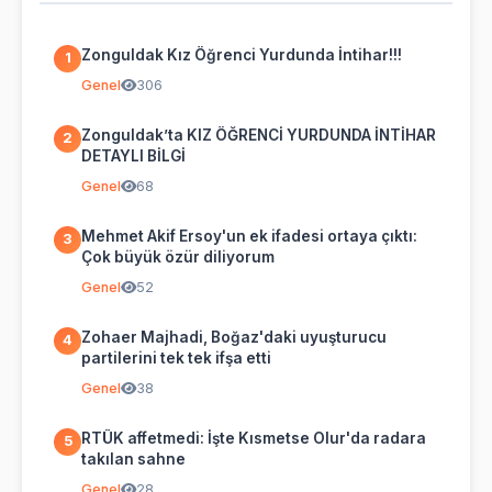
Zonguldak Kız Öğrenci Yurdunda İntihar!!!
1
Genel
306
Zonguldak’ta KIZ ÖĞRENCİ YURDUNDA İNTİHAR
2
DETAYLI BİLGİ
Genel
68
Mehmet Akif Ersoy'un ek ifadesi ortaya çıktı:
3
Çok büyük özür diliyorum
Genel
52
Zohaer Majhadi, Boğaz'daki uyuşturucu
4
partilerini tek tek ifşa etti
Genel
38
RTÜK affetmedi: İşte Kısmetse Olur'da radara
5
takılan sahne
Genel
28