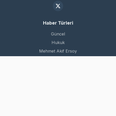
Haber Türleri
Güncel
Hukuk
Mehmet Akif Ersoy
Dünya
Kurumsal
Hakkımızda
İletişim
Gizlilik Politikası
Kullanım Şartları