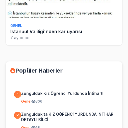
GENEL
İstanbul Valiliği'nden kar uyarısı
7 ay önce
Popüler Haberler
Zonguldak Kız Öğrenci Yurdunda İntihar!!!
1
Genel
306
Zonguldak’ta KIZ ÖĞRENCİ YURDUNDA İNTİHAR
2
DETAYLI BİLGİ
Genel
68