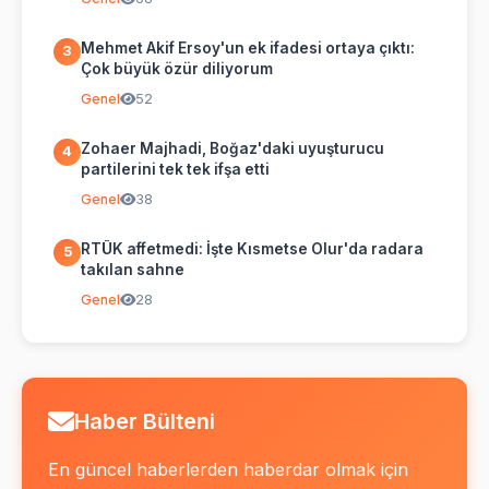
Mehmet Akif Ersoy'un ek ifadesi ortaya çıktı:
3
Çok büyük özür diliyorum
Genel
52
Zohaer Majhadi, Boğaz'daki uyuşturucu
4
partilerini tek tek ifşa etti
Genel
38
RTÜK affetmedi: İşte Kısmetse Olur'da radara
5
takılan sahne
Genel
28
Haber Bülteni
En güncel haberlerden haberdar olmak için