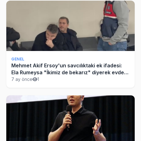
GENEL
Mehmet Akif Ersoy'un savcılıktaki ek ifadesi:
Ela Rumeysa "İkimiz de bekarız" diyerek evde
görüşmek istedi
7 ay önce
1