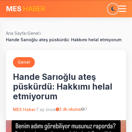
MES
HABER
Ana Sayfa
Genel
Hande Sarıoğlu ateş püskürdü: Hakkımı helal etmiyorum
Genel
Hande Sarıoğlu ateş
püskürdü: Hakkımı helal
etmiyorum
MES Haber
7 ay önce
2
dk okuma
7