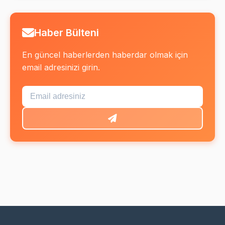
Haber Bülteni
En güncel haberlerden haberdar olmak için
email adresinizi girin.