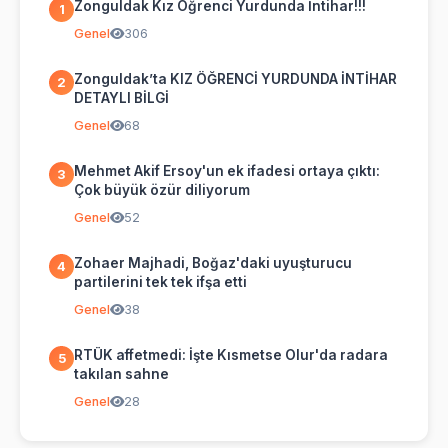
Zonguldak Kız Öğrenci Yurdunda İntihar!!!
1
Genel
306
Zonguldak’ta KIZ ÖĞRENCİ YURDUNDA İNTİHAR
2
DETAYLI BİLGİ
Genel
68
Mehmet Akif Ersoy'un ek ifadesi ortaya çıktı:
3
Çok büyük özür diliyorum
Genel
52
Zohaer Majhadi, Boğaz'daki uyuşturucu
4
partilerini tek tek ifşa etti
Genel
38
RTÜK affetmedi: İşte Kısmetse Olur'da radara
5
takılan sahne
Genel
28