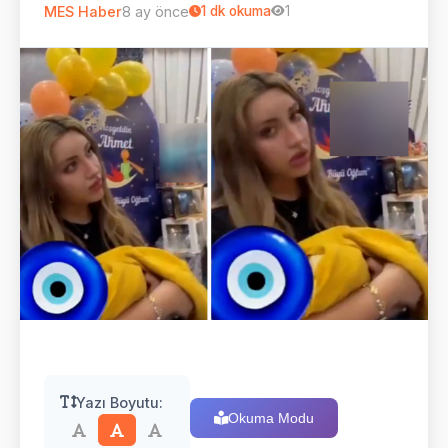
MES Haber
8 ay önce
1
dk okuma
1
Yazı Boyutu:
Okuma Modu