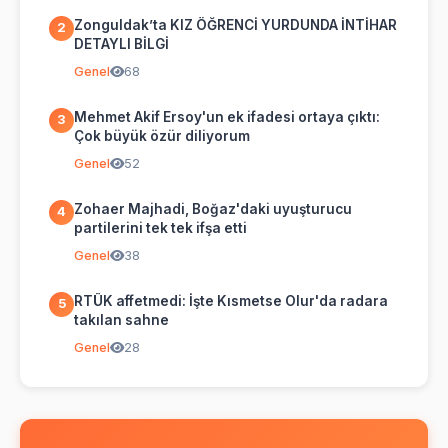
Zonguldak’ta KIZ ÖĞRENCİ YURDUNDA İNTİHAR
2
DETAYLI BİLGİ
Genel
68
Mehmet Akif Ersoy'un ek ifadesi ortaya çıktı:
3
Çok büyük özür diliyorum
Genel
52
Zohaer Majhadi, Boğaz'daki uyuşturucu
4
partilerini tek tek ifşa etti
Genel
38
RTÜK affetmedi: İşte Kısmetse Olur'da radara
5
takılan sahne
Genel
28