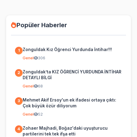
Popüler Haberler
Zonguldak Kız Öğrenci Yurdunda İntihar!!!
1
Genel
306
Zonguldak’ta KIZ ÖĞRENCİ YURDUNDA İNTİHAR
2
DETAYLI BİLGİ
Genel
68
Mehmet Akif Ersoy'un ek ifadesi ortaya çıktı:
3
Çok büyük özür diliyorum
Genel
52
Zohaer Majhadi, Boğaz'daki uyuşturucu
4
partilerini tek tek ifşa etti