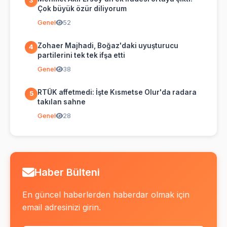
3
Çok büyük özür diliyorum
Genel
52
Zohaer Majhadi, Boğaz'daki uyuşturucu
4
partilerini tek tek ifşa etti
Genel
38
RTÜK affetmedi: İşte Kısmetse Olur'da radara
5
takılan sahne
Genel
28
Haber Bülteni
En güncel haberlerden haberdar olmak için
email adresinizi girin.