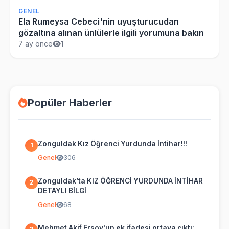
GENEL
Ela Rumeysa Cebeci'nin uyuşturucudan
gözaltına alınan ünlülerle ilgili yorumuna bakın
7 ay önce
1
Popüler Haberler
Zonguldak Kız Öğrenci Yurdunda İntihar!!!
1
Genel
306
Zonguldak’ta KIZ ÖĞRENCİ YURDUNDA İNTİHAR
2
DETAYLI BİLGİ
Genel
68
Mehmet Akif Ersoy'un ek ifadesi ortaya çıktı: