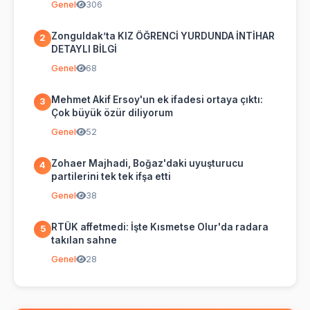
Genel
306
Zonguldak’ta KIZ ÖĞRENCİ YURDUNDA İNTİHAR
2
DETAYLI BİLGİ
Genel
68
Mehmet Akif Ersoy'un ek ifadesi ortaya çıktı:
3
Çok büyük özür diliyorum
Genel
52
Zohaer Majhadi, Boğaz'daki uyuşturucu
4
partilerini tek tek ifşa etti
Genel
38
RTÜK affetmedi: İşte Kısmetse Olur'da radara
5
takılan sahne
Genel
28