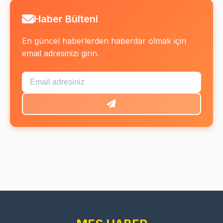
Haber Bülteni
En güncel haberlerden haberdar olmak için
email adresinizi girin.