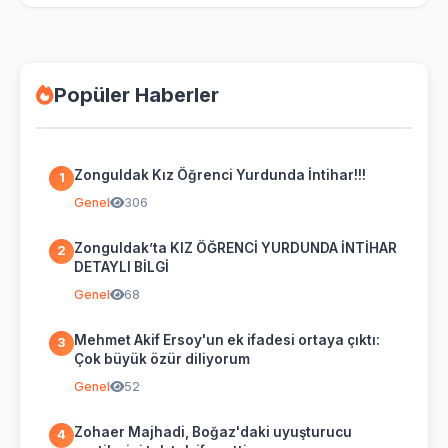
Popüler Haberler
Zonguldak Kız Öğrenci Yurdunda İntihar!!!
1
Genel
306
Zonguldak’ta KIZ ÖĞRENCİ YURDUNDA İNTİHAR
2
DETAYLI BİLGİ
Genel
68
Mehmet Akif Ersoy'un ek ifadesi ortaya çıktı:
3
Çok büyük özür diliyorum
Genel
52
Zohaer Majhadi, Boğaz'daki uyuşturucu
4