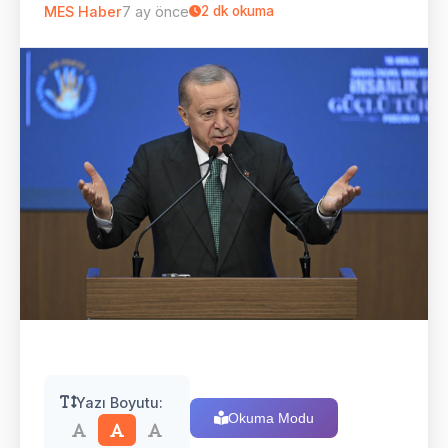
MES Haber
7 ay önce
2
dk okuma
Yazı Boyutu:
Okuma Modu