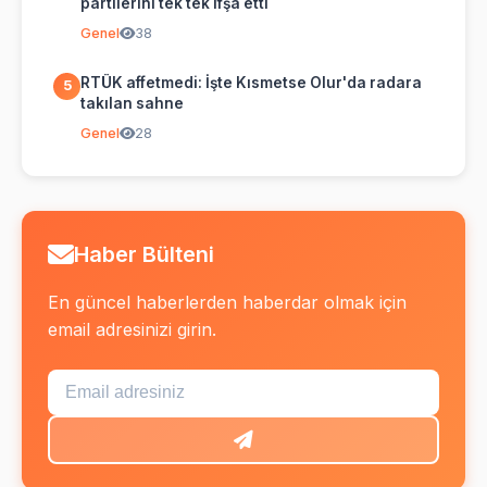
partilerini tek tek ifşa etti
Genel
38
RTÜK affetmedi: İşte Kısmetse Olur'da radara
5
takılan sahne
Genel
28
Haber Bülteni
En güncel haberlerden haberdar olmak için
email adresinizi girin.