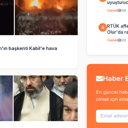
uyuşturucu
ifşa etti
Genel
38
RTÜK affe
5
Olur'da r
Genel
28
'ın başkenti Kabil'e hava
Haber B
En güncel hab
olmak için email