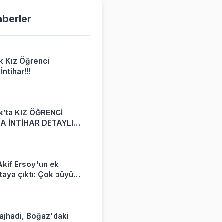
aberler
k Kız Öğrenci
ntihar!!!
6
k’ta KIZ ÖĞRENCİ
A İNTİHAR DETAYLI
kif Ersoy'un ek
rtaya çıktı: Çok büyük
yorum
ajhadi, Boğaz'daki