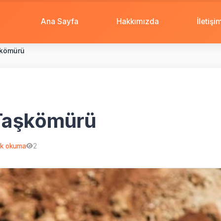
Ana Sayfa
Hakkımızda
İletişi
şkömürü
Taşkömürü
k okuma
2