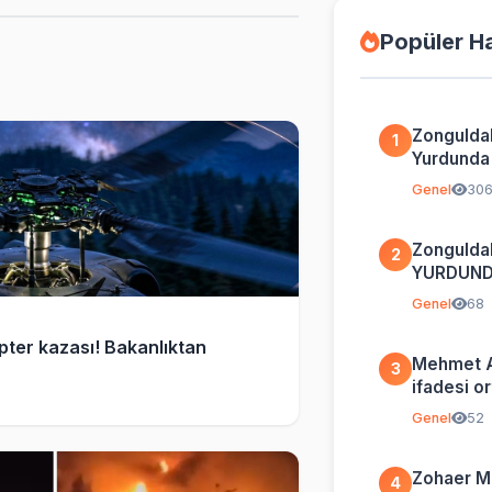
Popüler H
Zongulda
1
Yurdunda İ
Genel
30
Zongulda
2
YURDUND
BİLGİ
Genel
68
pter kazası! Bakanlıktan
Mehmet A
3
ifadesi o
özür dili
Genel
52
Zohaer M
4