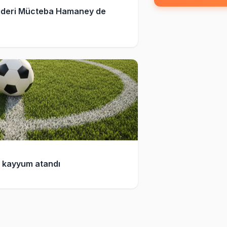
i lideri Mücteba Hamaney de
e kayyum atandı