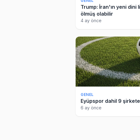
GENEL
Trump: İran'ın yeni din
ölmüş olabilir
4 ay önce
GENEL
Eyüpspor dahil 9 şirket
6 ay önce