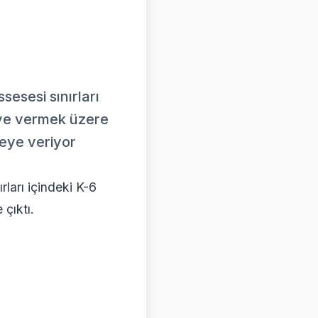
sesi sınırları
meye vermek üzere
eye veriyor
arı içindeki K-6
 çıktı.