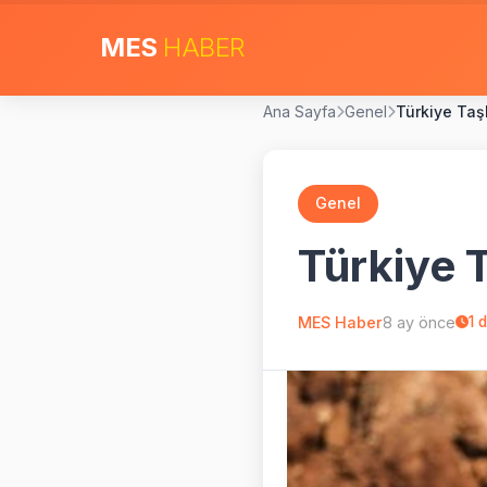
MES
HABER
Ana Sayfa
Genel
Türkiye Ta
Genel
Türkiye 
MES Haber
8 ay önce
1
d