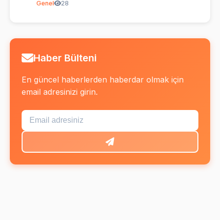
Genel
28
Haber Bülteni
En güncel haberlerden haberdar olmak için
email adresinizi girin.