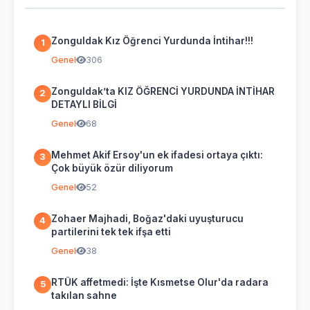
Zonguldak Kız Öğrenci Yurdunda İntihar!!!
1
Genel
306
Zonguldak’ta KIZ ÖĞRENCİ YURDUNDA İNTİHAR
2
DETAYLI BİLGİ
Genel
68
Mehmet Akif Ersoy'un ek ifadesi ortaya çıktı:
3
Çok büyük özür diliyorum
Genel
52
Zohaer Majhadi, Boğaz'daki uyuşturucu
4
partilerini tek tek ifşa etti
Genel
38
RTÜK affetmedi: İşte Kısmetse Olur'da radara
5
takılan sahne