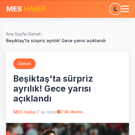
MES
HABER
Ana Sayfa
Genel
Beşiktaş'ta sürpriz ayrılık! Gece yarısı açıklandı
Genel
Beşiktaş'ta sürpriz
ayrılık! Gece yarısı
açıklandı
MES Haber
7 ay önce
2
dk okuma