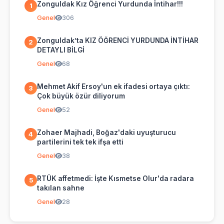
Zonguldak Kız Öğrenci Yurdunda İntihar!!!
1
Genel
306
Zonguldak’ta KIZ ÖĞRENCİ YURDUNDA İNTİHAR
2
DETAYLI BİLGİ
Genel
68
Mehmet Akif Ersoy'un ek ifadesi ortaya çıktı:
3
Çok büyük özür diliyorum
Genel
52
Zohaer Majhadi, Boğaz'daki uyuşturucu
4
partilerini tek tek ifşa etti
Genel
38
RTÜK affetmedi: İşte Kısmetse Olur'da radara
5
takılan sahne
Genel
28