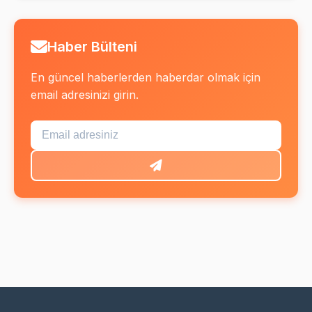
Haber Bülteni
En güncel haberlerden haberdar olmak için
email adresinizi girin.