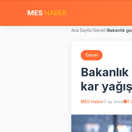
MES
HABER
Ana Sayfa
Genel
Bakanlık gün
Genel
Bakanlık 
kar yağış
MES Haber
7 ay önce
2
d