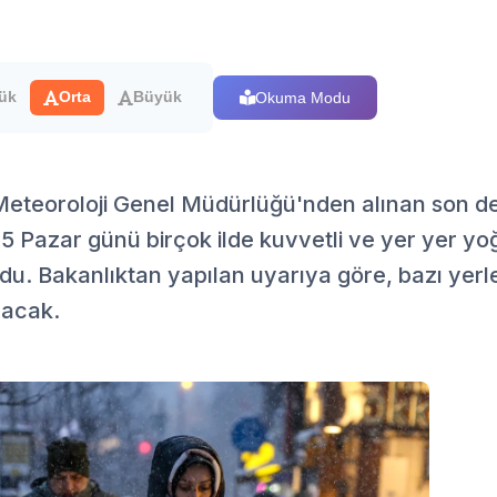
Okuma Modu
ük
Orta
Büyük
, Meteoroloji Genel Müdürlüğü'nden alınan son 
5 Pazar günü birçok ilde kuvvetli ve yer yer yo
du. Bakanlıktan yapılan uyarıya göre, bazı yerle
şacak.