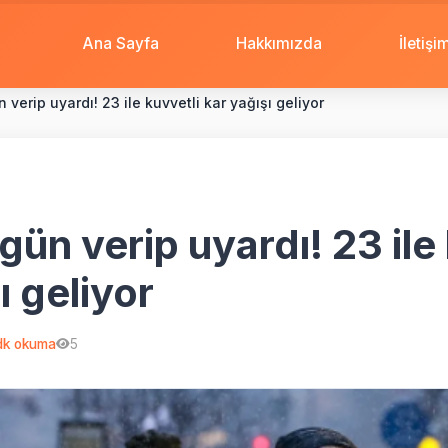
Ana Sayfa
Hakkımızda
İletişi
 verip uyardı! 23 ile kuvvetli kar yağışı geliyor
gün verip uyardı! 23 ile
ı geliyor
k okuma
5