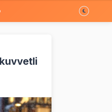
m
 kuvvetli