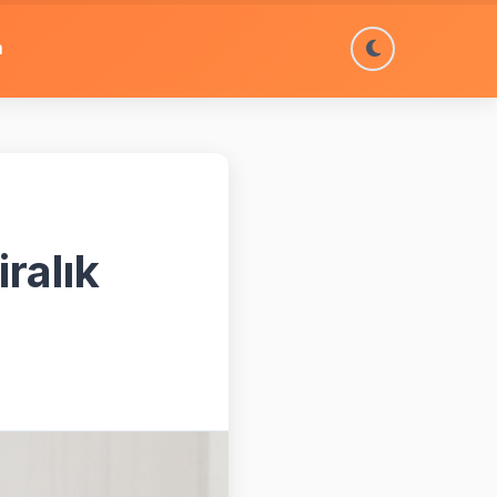
m
ralık