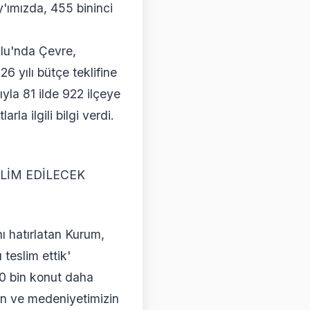
y'ımızda, 455 bininci
ulu'nda Çevre,
26 yılı bütçe teklifine
yla 81 ilde 922 ilçeye
la ilgili bilgi verdi.
LİM EDİLECEK
nı hatırlatan Kurum,
 teslim ettik'
00 bin konut daha
ışın ve medeniyetimizin