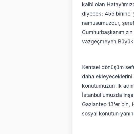
kalbi olan Hatay'ımızd
diyecek; 455 bininci 
namusumuzdur, şerefi
Cumhurbaşkanımızın li
vazgeçmeyen Büyük Tü
Kentsel dönüşüm sefer
daha ekleyeceklerini 
konutumuzun ilk adımın
İstanbul'umuzda inşa 
Gaziantep 13'er bin, 
sosyal konutun yanına