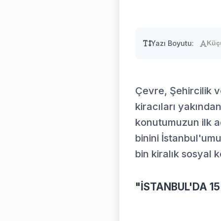
Yazı Boyutu:
Küç
Çevre, Şehircilik 
kiracıları yakında
konutumuzun ilk ad
binini İstanbul'um
bin kiralık sosyal
"İSTANBUL'DA 15