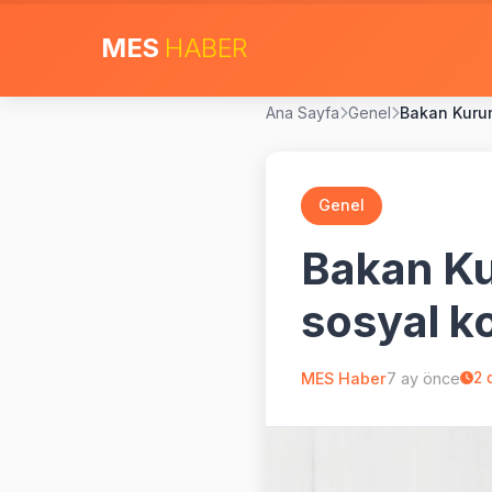
MES
HABER
Ana Sayfa
Genel
Bakan Kurum:
Genel
Bakan Kur
sosyal k
MES Haber
7 ay önce
2
d