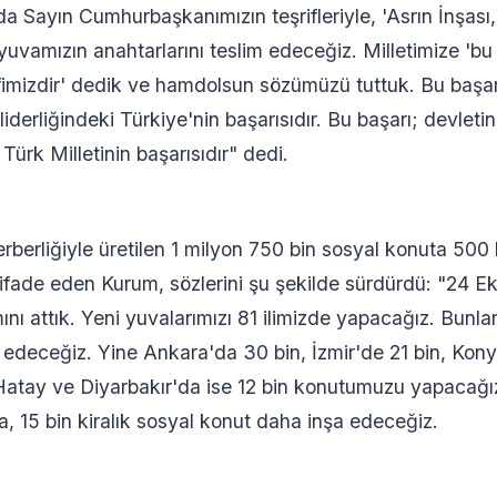
a Sayın Cumhurbaşkanımızın teşrifleriyle, 'Asrın İnşası,
yuvamızın anahtarlarını teslim edeceğiz. Milletimize 'bu 
mizdir' dedik ve hamdolsun sözümüzü tuttuk. Bu başar
derliğindeki Türkiye'nin başarısıdır. Bu başarı; devle
rk Milletinin başarısıdır" dedi.
berliğiyle üretilen 1 milyon 750 bin sosyal konuta 500 
ifade eden Kurum, sözlerini şu şekilde sürdürdü: "24 E
ı attık. Yeni yuvalarımızı 81 ilimizde yapacağız. Bunlar
edeceğiz. Yine Ankara'da 30 bin, İzmir'de 21 bin, Kony
Hatay ve Diyarbakır'da ise 12 bin konutumuzu yapacağız
, 15 bin kiralık sosyal konut daha inşa edeceğiz.