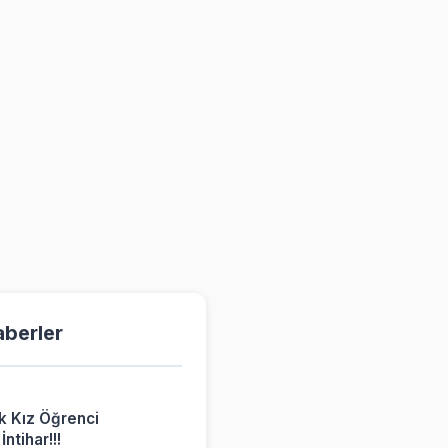
aberler
k Kız Öğrenci
ntihar!!!