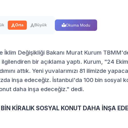
Okuma Modu
ük
Orta
Büyük
ve İklim Değişikliği Bakanı Murat Kurum TBMM'de
n ilgilendiren bir açıklama yaptı. Kurum, "24 Eki
ımını attık. Yeni yuvalarımızı 81 ilimizde yapac
uzda inşa edeceğiz. İstanbul'da 100 bin sosyal 
 konut daha inşa edeceğiz." dedi.
 BİN KİRALIK SOSYAL KONUT DAHA İNŞA ED