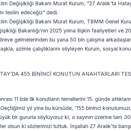
İklim Değişikliği Bakanı Murat Kurum, "27 Aralık'ta Hata
nı teslim edeceğiz" dedi.
 İklim Değişikliği Bakanı Murat Kurum, TBMM Genel Kur
işikliği Bakanlığı'nın 2025 yılına ilişkin faaliyetleri ve 20
Göreve gelmelerinden bu yana 50 bin çalışma arkadaşları
şkla, azimle çalıştıklarını söyleyen Kurum, sosyal konutlar
AY'DA 455 BİNİNCİ KONUTUN ANAHTARLARI TES
rası 11 ilde ilk konutların temellerini 15. günde attıkları
 "Geçtiğimiz yıl yine bu kürsüde, '155 bininci konutumuzu
yük bir gururla söylüyoruz ki; o sayının üzerine tam 3
ler olsun ki sözlerimizi tuttuk. İnşallah 27 Aralık'ta bar