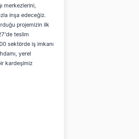
 merkezlerini,
hızla inşa edeceğiz.
rduğu projemizin ilk
27'de teslim
300 sektörde iş imkanı
ihdamı, yerel
ir kardeşimiz