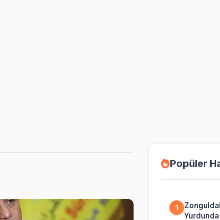
Popüler H
Zongulda
1
Yurdunda İ