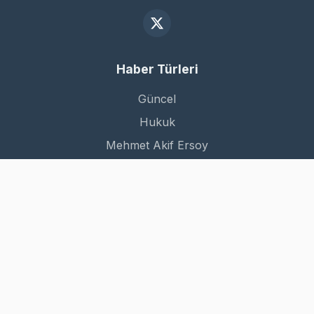
Haber Türleri
Güncel
Hukuk
Mehmet Akif Ersoy
Dünya
Kurumsal
Hakkımızda
İletişim
Gizlilik Politikası
Kullanım Şartları