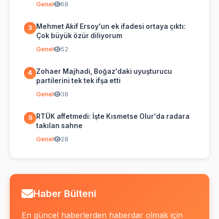
Genel
68
Mehmet Akif Ersoy'un ek ifadesi ortaya çıktı:
3
Çok büyük özür diliyorum
Genel
52
Zohaer Majhadi, Boğaz'daki uyuşturucu
4
partilerini tek tek ifşa etti
Genel
38
RTÜK affetmedi: İşte Kısmetse Olur'da radara
5
takılan sahne
Genel
28
Haber Bülteni
En güncel haberlerden haberdar olmak için