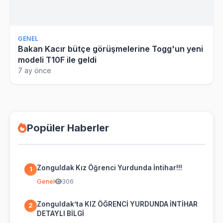
GENEL
Bakan Kacır bütçe görüşmelerine Togg'un yeni
modeli T10F ile geldi
7 ay önce
Popüler Haberler
Zonguldak Kız Öğrenci Yurdunda İntihar!!!
1
Genel
306
Zonguldak’ta KIZ ÖĞRENCİ YURDUNDA İNTİHAR
2
DETAYLI BİLGİ