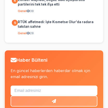
4
partilerini tek tek ifşa etti
Genel
38
RTÜK affetmedi: İşte Kısmetse Olur'da radara
5
takılan sahne
Genel
28
Haber Bülteni
En güncel haberlerden haberdar olmak için
email adresinizi girin.