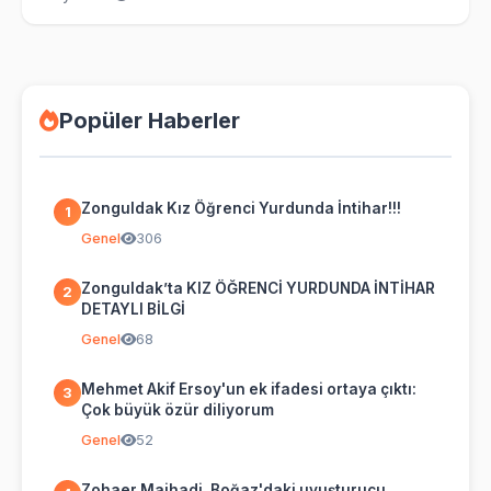
Popüler Haberler
Zonguldak Kız Öğrenci Yurdunda İntihar!!!
1
Genel
306
Zonguldak’ta KIZ ÖĞRENCİ YURDUNDA İNTİHAR
2
DETAYLI BİLGİ
Genel
68
Mehmet Akif Ersoy'un ek ifadesi ortaya çıktı:
3
Çok büyük özür diliyorum
Genel
52
Zohaer Majhadi, Boğaz'daki uyuşturucu