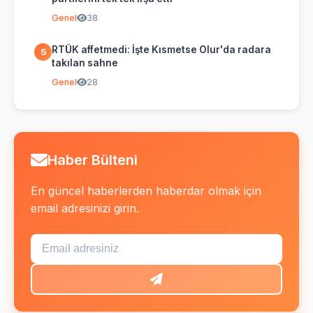
Genel
38
RTÜK affetmedi: İşte Kısmetse Olur'da radara
5
takılan sahne
Genel
28
Haber Bülteni
En güncel haberlerden haberdar olmak için
email adresinizi girin.