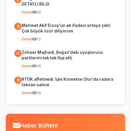
DETAYLI BİLGİ
Genel
68
Mehmet Akif Ersoy'un ek ifadesi ortaya çıktı:
3
Çok büyük özür diliyorum
Genel
52
Zohaer Majhadi, Boğaz'daki uyuşturucu
4
partilerini tek tek ifşa etti
Genel
38
RTÜK affetmedi: İşte Kısmetse Olur'da radara
5
takılan sahne
Genel
28
Haber Bülteni