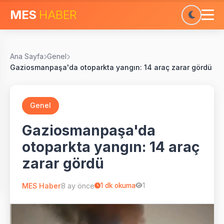
MES
HABER
Ana Sayfa
Genel
Gaziosmanpaşa'da otoparkta yangın: 14 araç zarar gördü
Genel
Gaziosmanpaşa'da
otoparkta yangın: 14 araç
zarar gördü
MES Haber
8 ay önce
1
dk okuma
1