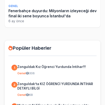
GENEL
Fenerbahçe duyurdu: Milyonların izleyeceği dev
final iki sene boyunca İstanbul'da
6 ay önce
Popüler Haberler
Zonguldak Kız Öğrenci Yurdunda İntihar!!!
1
Genel
306
Zonguldak’ta KIZ ÖĞRENCİ YURDUNDA İNTİHAR
2
DETAYLI BİLGİ
Genel
68