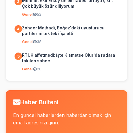
Mehmet Akif Ersoy'un ek ifadesi ortaya çıktı:
3
Çok büyük özür diliyorum
Genel
52
Zohaer Majhadi, Boğaz'daki uyuşturucu
4
partilerini tek tek ifşa etti
Genel
38
RTÜK affetmedi: İşte Kısmetse Olur'da radara
5
takılan sahne
Genel
28
Haber Bülteni
En güncel haberlerden haberdar olmak için
email adresinizi girin.