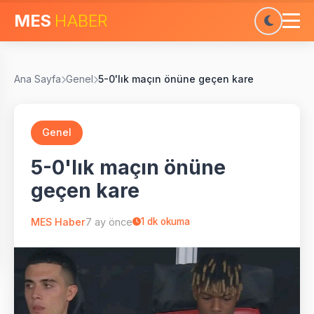
MES
HABER
Ana Sayfa
Genel
5-0'lık maçın önüne geçen kare
Genel
5-0'lık maçın önüne
geçen kare
MES Haber
7 ay önce
1
dk okuma