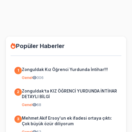
Popüler Haberler
Zonguldak Kız Öğrenci Yurdunda İntihar!!!
1
Genel
306
Zonguldak’ta KIZ ÖĞRENCİ YURDUNDA İNTİHAR
2
DETAYLI BİLGİ
Genel
68
Mehmet Akif Ersoy'un ek ifadesi ortaya çıktı:
3
Çok büyük özür diliyorum
Genel
52