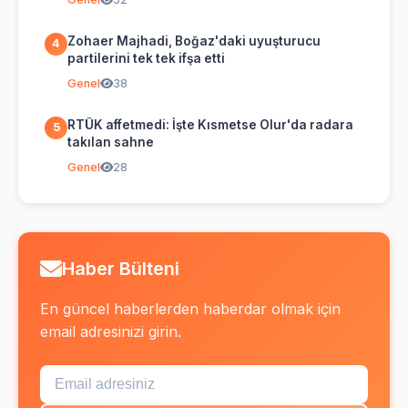
Zohaer Majhadi, Boğaz'daki uyuşturucu
4
partilerini tek tek ifşa etti
Genel
38
RTÜK affetmedi: İşte Kısmetse Olur'da radara
5
takılan sahne
Genel
28
Haber Bülteni
En güncel haberlerden haberdar olmak için
email adresinizi girin.