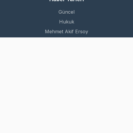
Güncel
Hukuk
Mehmet Akif Ersoy
Dünya
Kurumsal
Hakkımızda
İletişim
Gizlilik Politikası
Kullanım Şartları
© 2026 MES Haber. Tüm hakları saklıdır.