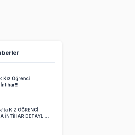
aberler
k Kız Öğrenci
ntihar!!!
6
k’ta KIZ ÖĞRENCİ
A İNTİHAR DETAYLI