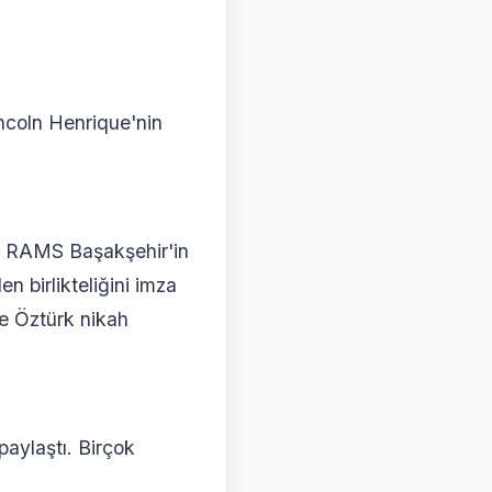
incoln Henrique'nin
r, RAMS Başakşehir'in
 birlikteliğini imza
ge Öztürk nikah
paylaştı. Birçok