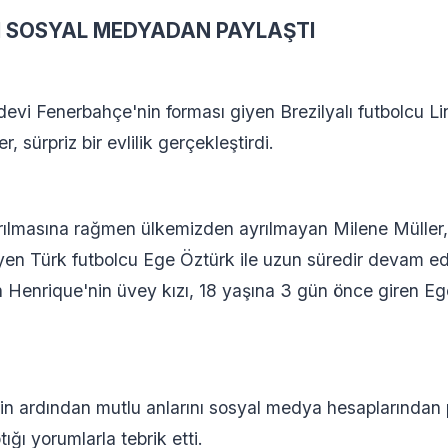
I SOSYAL MEDYADAN PAYLAŞTI
evi Fenerbahçe'nin forması giyen Brezilyalı futbolcu L
, sürpriz bir evlilik gerçekleştirdi.
yrılmasına rağmen ülkemizden ayrılmayan Milene Mülle
yen Türk futbolcu Ege Öztürk ile uzun süredir devam eden
oln Henrique'nin üvey kızı, 18 yaşına 3 gün önce giren E
nin ardından mutlu anlarını sosyal medya hesaplarından 
tığı yorumlarla tebrik etti.