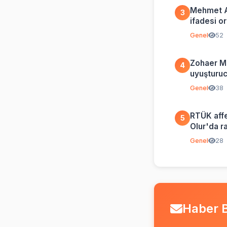
Mehmet A
3
ifadesi o
özür dili
Genel
52
Zohaer M
4
uyuşturucu
ifşa etti
Genel
38
RTÜK affe
5
Olur'da r
Genel
28
Haber B