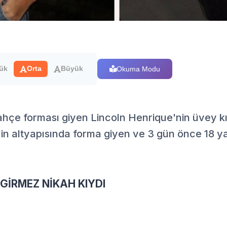
Okuma Modu
ük
Orta
Büyük
hçe forması giyen Lincoln Henrique'nin üvey kı
n altyapısında forma giyen ve 3 gün önce 18 y
 GİRMEZ NİKAH KIYDI