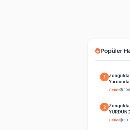
Popüler H
Zongulda
1
Yurdunda İ
Genel
30
Zongulda
2
YURDUND
BİLGİ
Genel
68