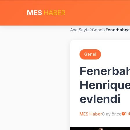
MES
HABER
Ana Sayfa
Genel
Fenerbahçe'n
Genel
Fenerbahç
Henrique'
evlendi
MES Haber
8 ay önce
1
d