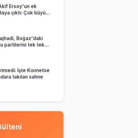
kif Ersoy'un ek
rtaya çıktı: Çok büyük
yorum
ajhadi, Boğaz'daki
 partilerini tek tek
tmedi: İşte Kısmetse
adara takılan sahne
ülteni