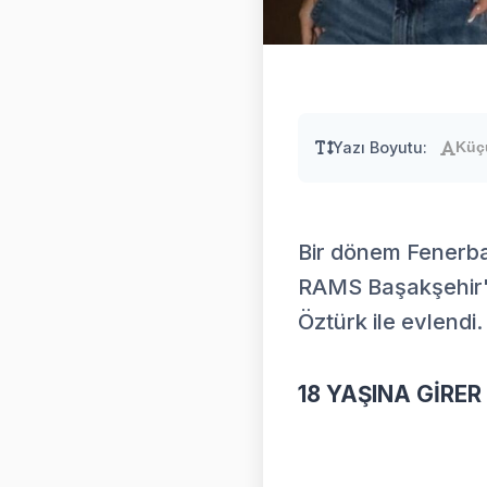
Yazı Boyutu:
Küç
Bir dönem Fenerba
RAMS Başakşehir'i
Öztürk ile evlendi.
18 YAŞINA GİRER