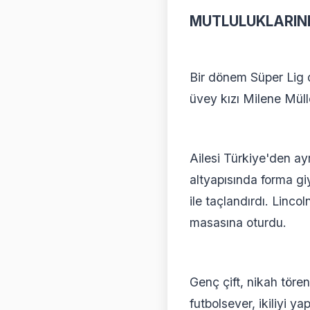
MUTLULUKLARIN
Bir dönem Süper Lig d
üvey kızı Milene Müller
Ailesi Türkiye'den a
altyapısında forma gi
ile taçlandırdı. Linc
masasına oturdu.
Genç çift, nikah töre
futbolsever, ikiliyi yap