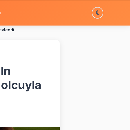
m
 evlendi
ln
bolcuyla