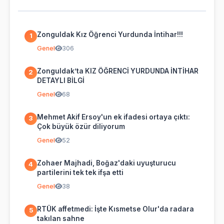
Zonguldak Kız Öğrenci Yurdunda İntihar!!!
1
Genel
306
Zonguldak’ta KIZ ÖĞRENCİ YURDUNDA İNTİHAR
2
DETAYLI BİLGİ
Genel
68
Mehmet Akif Ersoy'un ek ifadesi ortaya çıktı:
3
Çok büyük özür diliyorum
Genel
52
Zohaer Majhadi, Boğaz'daki uyuşturucu
4
partilerini tek tek ifşa etti
Genel
38
RTÜK affetmedi: İşte Kısmetse Olur'da radara
5
takılan sahne