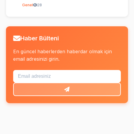
Genel
28
Haber Bülteni
En güncel haberlerden haberdar olmak için
email adresinizi girin.