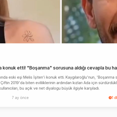
a konuk etti! "Boşanma" sorusuna aldığı cevapla bu ha
a eski eşi Melis İşiten'i konuk etti. Kaygılaroğlu'nun, 'Boşanma s
 Çiftin 2019'da biten evliliklerinin ardından kızları Ada için sürdürdük
llanıcıları, bu açık ve net diyalogu büyük ilgiyle karşıladı.
7 ay önce
1
d