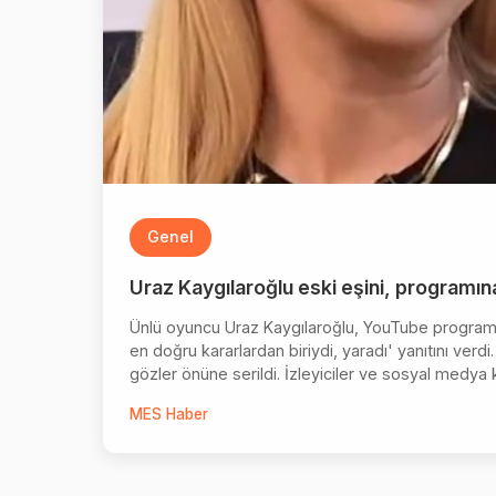
Genel
Uraz Kaygılaroğlu eski eşini, programın
Ünlü oyuncu Uraz Kaygılaroğlu, YouTube programınd
en doğru kararlardan biriydi, yaradı' yanıtını verdi.
gözler önüne serildi. İzleyiciler ve sosyal medya ku
MES Haber