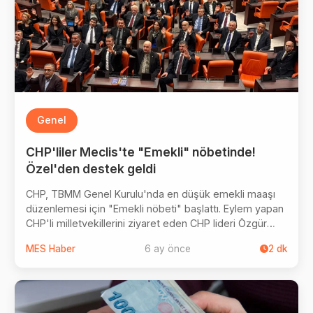
Genel
CHP'liler Meclis'te "Emekli" nöbetinde!
Özel'den destek geldi
CHP, TBMM Genel Kurulu'nda en düşük emekli maaşı
düzenlemesi için "Emekli nöbeti" başlattı. Eylem yapan
CHP'li milletvekillerini ziyaret eden CHP lideri Özgür
Özel, "19 bin lira olan maaşı, 20 bin lira yapıyorlar. Bu bin
MES Haber
6 ay önce
2
dk
liralık yapılacak çalışma, kabul edilebilir bir noktada
değil" dedi. CHP'liler emekli maaşı düzenlemesi için
daha iyi bir teklif beklediklerini belirtti.