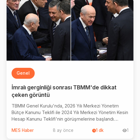
ederek, "MİT'le yaptığımız görüşmelerde siyaset
dünyasının çok çok ilerisinde olan bir ekiple yüzleştik."
ifadelerini kullandı.
Genel
İmralı gerginliği sonrası TBMM'de dikkat
çeken görüntü
TBMM Genel Kurulu'nda, 2026 Yılı Merkezi Yönetim
Bütçe Kanunu Teklifi ile 2024 Yılı Merkezi Yönetim Kesin
Hesap Kanunu Teklifi'nin görüşmelerine başlandı.
CHP'nin İmralı'ya giden komisyona temsilci vermemesi
MES Haber
8 ay önce
1
dk
1
nedeniyle son dönemde gerginlik yaşayan MHP lideri
Bahçeli ile CHP Genel Başkanı Özgür Özel'in bütçe