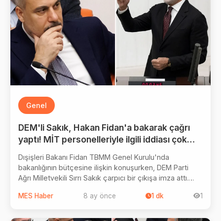
Genel
DEM'li Sakık, Hakan Fidan'a bakarak çağrı
yaptı! MİT personelleriyle ilgili iddiası çok
konuşulur
Dışişleri Bakanı Fidan TBMM Genel Kurulu'nda
bakanlığının bütçesine ilişkin konuşurken, DEM Parti
Ağrı Milletvekili Sırrı Sakık çarpıcı bir çıkışa imza attı.
Bakan Fidan'a seslenen Sakık, "Her gün Şam'a doğru
MES Haber
8 ay önce
1
dk
1
gidiyorsunuz. Rojava'ya gidin, barış yapın. Oradaki
hukuku oluşturun." derken, Kürtlere haksızlık yapıldığını
söyleyen MİT elemanlarıyla karşılaştıklarını iddia