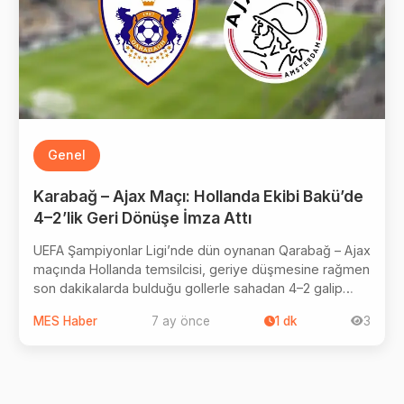
Genel
Karabağ – Ajax Maçı: Hollanda Ekibi Bakü’de
4–2’lik Geri Dönüşe İmza Attı
UEFA Şampiyonlar Ligi’nde dün oynanan Qarabağ – Ajax
maçında Hollanda temsilcisi, geriye düşmesine rağmen
son dakikalarda bulduğu gollerle sahadan 4–2 galip
ayrıldı.
MES Haber
7 ay önce
1
dk
3