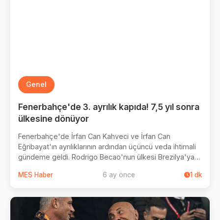
Genel
Fenerbahçe'de 3. ayrılık kapıda! 7,5 yıl sonra
ülkesine dönüyor
Fenerbahçe'de İrfan Can Kahveci ve İrfan Can
Eğribayat'ın ayrılıklarının ardından üçüncü veda ihtimali
gündeme geldi. Rodrigo Becao'nun ülkesi Brezilya'ya
dönebileceği iddia edildi. Brezilya ekibi Internacional,
MES Haber
6 ay önce
1
dk
Becao'yu transfer listesine aldığı ve transfer şartlarını
öğrenmek üzere görüşmelere başlayacağı belirtildi.
Becao'nun bu sezon Fenerbahçe'de sadece 6 dakika
süre aldığı ve transferin gerçekleşmesi halinde 7,5 yıl
sonra ülkesine dönebileceği ifade edildi.