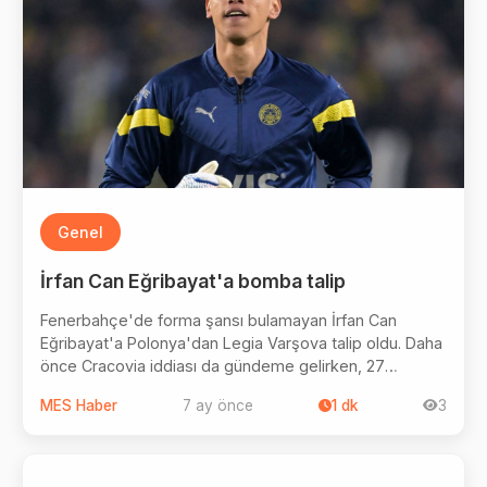
Genel
İrfan Can Eğribayat'a bomba talip
Fenerbahçe'de forma şansı bulamayan İrfan Can
Eğribayat'a Polonya'dan Legia Varşova talip oldu. Daha
önce Cracovia iddiası da gündeme gelirken, 27
yaşındaki kaleci bu sezon 6 maçta oynadı ve 2 kez
MES Haber
7 ay önce
1
dk
3
kalesini gole kapattı.