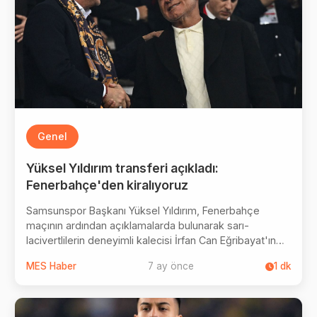
Genel
Yüksel Yıldırım transferi açıkladı:
Fenerbahçe'den kiralıyoruz
Samsunspor Başkanı Yüksel Yıldırım, Fenerbahçe
maçının ardından açıklamalarda bulunarak sarı-
lacivertlilerin deneyimli kalecisi İrfan Can Eğribayat'ın
kiralık transferi için anlaşmaya vardıklarını açıkladı.
MES Haber
7 ay önce
1
dk