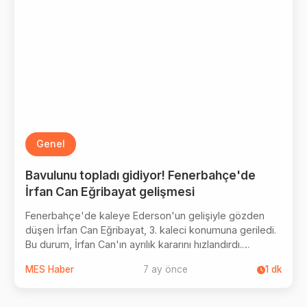
Genel
Bavulunu topladı gidiyor! Fenerbahçe'de
İrfan Can Eğribayat gelişmesi
Fenerbahçe'de kaleye Ederson'un gelişiyle gözden
düşen İrfan Can Eğribayat, 3. kaleci konumuna geriledi.
Bu durum, İrfan Can'ın ayrılık kararını hızlandırdı.
Eğribayat, Polonya'dan bir kulüpten resmi teklif aldı.
MES Haber
7 ay önce
1
dk
Fenerbahçe ile 1.5 yıl daha sözleşmesi bulunan
kalecinin devre arasında veda etmesine kesin gözüyle
bakılıyor. Eğribayat bir maçta oturuş tarzıyla