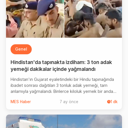
Genel
Hindistan'da tapınakta izdiham: 3 ton adak
yemeği dakikalar içinde yağmalandı
Hindistan'ın Gujarat eyaletindeki bir Hindu tapınağında
ibadet sonrası dağıtılan 3 tonluk adak yemeği, tam
anlamıyla yağmalandı. Binlerce kiloluk yemek bir anda
tükendi. İnsanların yemeğe ulaşmak için birbirini ezdiği
MES Haber
7 ay önce
1
dk
görüntüler sosyal medyada gündem oldu.