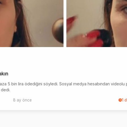
akın
aza 5 bin lira ödediğini söyledi. Sosyal medya hesabından videolu p
 dedi.
8 ay önce
1
d