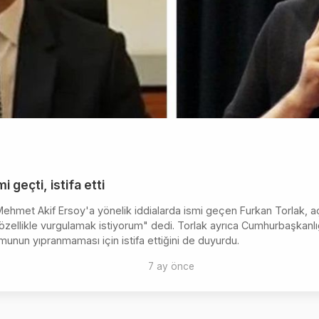
i geçti, istifa etti
met Akif Ersoy'a yönelik iddialarda ismi geçen Furkan Torlak, açı
 özellikle vurgulamak istiyorum" dedi. Torlak ayrıca Cumhurbaşkanlı
nun yıpranmaması için istifa ettiğini de duyurdu.
7 ay önce