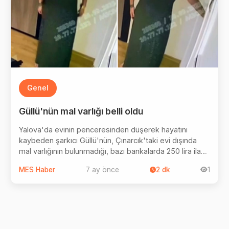
Genel
Güllü'nün mal varlığı belli oldu
Yalova'da evinin penceresinden düşerek hayatını
kaybeden şarkıcı Güllü'nün, Çınarcık'taki evi dışında
mal varlığının bulunmadığı, bazı bankalarda 250 lira ila
850 lira arasında değişen miktarlarda parasının olduğu
MES Haber
7 ay önce
2
dk
1
tespit edildi. Ayrıca Tut'un veraset ilamının 6 Ekim
2025'te alındığı, bunun öncesinde mirasçılarının
herhangi bir işlem yapmasının mümkün olmadığı
belirtildi.