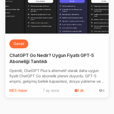
Genel
ChatGPT Go Nedir? Uygun Fiyatlı GPT-5
Aboneliği Tanıtıldı
OpenAI, ChatGPT Plus’a alternatif olarak daha uygun
fiyatlı ChatGPT Go abonelik planını duyurdu. GPT-5
erişimi, gelişmiş bellek kapasitesi, dosya yükleme ve
görsel oluşturma gibi özellikler sunan Go planı, bireysel
MES Haber
7 ay önce
1
dk
4
kullanıcılar ve küçük işletmeleri hedefliyor.