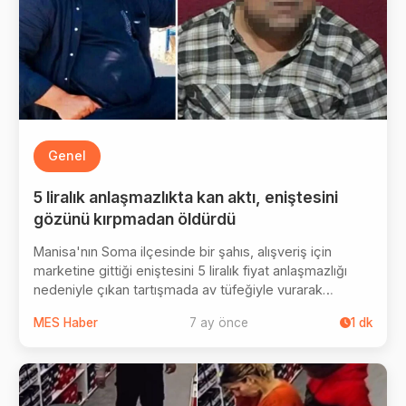
Genel
5 liralık anlaşmazlıkta kan aktı, eniştesini
gözünü kırpmadan öldürdü
Manisa'nın Soma ilçesinde bir şahıs, alışveriş için
marketine gittiği eniştesini 5 liralık fiyat anlaşmazlığı
nedeniyle çıkan tartışmada av tüfeğiyle vurarak
öldürdü.
MES Haber
7 ay önce
1
dk